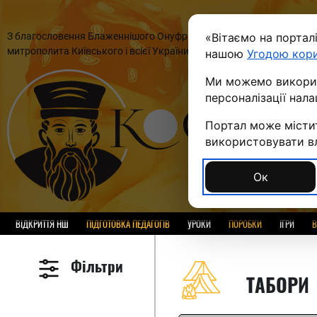
З благословення Блаженнішого Онуфрія,
«Вітаємо на портал
П
митрополита Київського і всієї України
нашою
Угодою кор
Ми можемо використ
персоналізації нал
Портал може містит
використовувати вла
Ок
ВІДКРИТТЯ НШ
ПІДГОТОВКА ПЕДАГОГІВ
УРОКИ
ПОРОБКИ
ІГРИ
В
Фільтри
ТАБОРИ