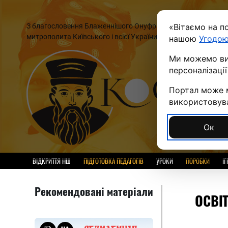
З благословення Блаженнішого Онуфрія,
«Вітаємо на п
митрополита Київського і всієї України
нашою
Угодою
Ми можемо вик
персоналізаці
Портал може м
використовуват
Ок
ВІДКРИТТЯ НШ
ПІДГОТОВКА ПЕДАГОГІВ
УРОКИ
ПОРОБКИ
ІГ
Рекомендовані матеріали
ОСВІ