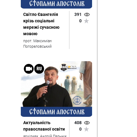
Світло Євангелія
391
крізь соціальні
0
мережі сучасною
мовою
прот. Максиміан
Погореловський
Актуальність
408
православної освіти
0
архідияк. Андрій Пальчук