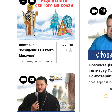
Виставка
377
"Резиденція Святого
0
Миколая"
прот. Андрій Гавриленко
Презентація
інституту П
Психотерапі
прот. Тарасій 
О