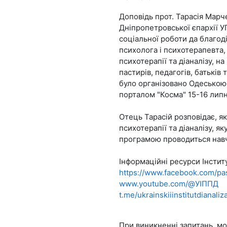
Доповідь прот. Тарасія Марч
Дніпропетровської єпархії У
соціальної роботи да благоді
психолога і психотерапевта,
психотерапії та діаналізу, н
пастирів, педагогів, батькі
було організовано Одеською
порталом "Косма" 15-16 липн
Отець Тарасій розповідає, як
психотерапії та діаналізу, я
програмою проводиться навча
Інформаційні ресурси Інстит
https://www.facebook.com/pa
www.youtube.com/@УІППД
t.me/ukrainskiiinstitutdianaliz
При виникненні запитань, мо