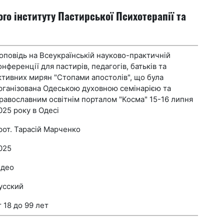
го інституту Пастирської Психотерапії та
оповідь на Всеукраїнській науково-практичній
онференції для пастирів, педагогів, батьків та
ктивних мирян "Стопами апостолів", що була
рганізована Одеською духовною семінарією та
равославним освітнім порталом "Косма" 15-16 липня
025 року в Одесі
рот. Тарасій Марченко
025
ідео
усский
т 18 до 99 лет