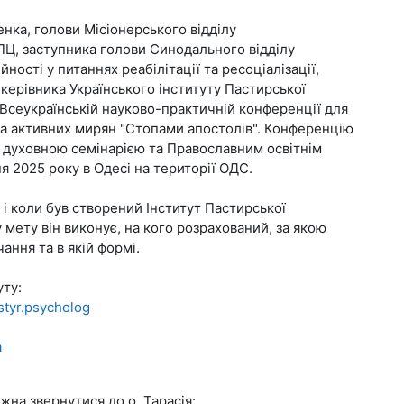
енка, голови Місіонерського відділу
ПЦ, заступника голови Синодального відділу
йності у питаннях реабілітації та ресоціалізації,
 керівника Українського інституту Пастирської
а Всеукраїнській науково-практичній конференції для
в та активних мирян "Стопами апостолів". Конференцію
 духовною семінарією та Православним освітнім
я 2025 року в Одесі на території ОДС.
 і коли був створений Інститут Пастирської
ку мету він виконує, на кого розрахований, за якою
ння та в якій формі.
уту:
styr.psycholog
a
жна звернутися до о. Тарасія: