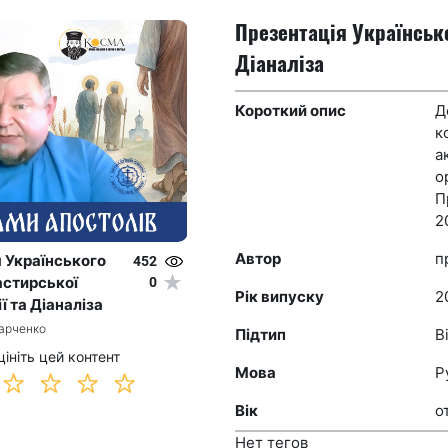
Презентація Українсько
Діаналіза
Короткий опис
Д
к
а
о
П
2
Автор
п
 Українського
452
0
астирської
Рік випуску
2
ї та Діаналіза
Марченко
Підтип
В
цініть цей контент
Мова
Р
Вік
о
Нет тегов