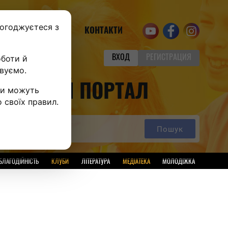
погоджуєтеся з
ПІДПИСКА
КОНТАКТИ
оботи й
ВХОД
РЕГИСТРАЦИЯ
овуємо.
СВІТНІЙ ПОРТАЛ
іси можуть
о своїх правил.
Пошук
БЛАГОДІЙНІСТЬ
КЛУБИ
ЛІТЕРАТУРА
МЕДІАТЕКА
МОЛОДІЖКА