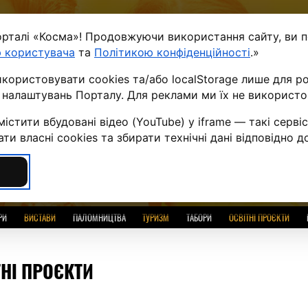
орталі «Косма»! Продовжуючи використання сайту, ви 
ПРО ПРОЄКТ
НОВИНИ
СТАТТІ
ДОПОМОГА
 користувача
та
Політикою конфіденційності
.»
ористовувати cookies та/або localStorage лише для р
UA
RUS
ENG
PL
BLG
SERB
ї налаштувань Порталу. Для реклами ми їх не використ
ПРАВОСЛАВНИЙ О
істити вбудовані відео (YouTube) у iframe — такі серв
и власні cookies та збирати технічні дані відповідно д
Усі розділи
РИ
ВИСТАВИ
ПАЛОМНИЦТВА
ТУРИЗМ
ТАБОРИ
ОСВІТНІ ПРОЄКТИ
ТНІ ПРОЄКТИ