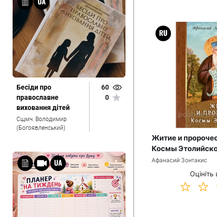
Бесіди про
60
православне
0
виховання дітей
Сщмч. Володимир
(Богоявленський)
Житие и пророче
Космы Этолийско
Афанасий Зонтакис
Оцініть