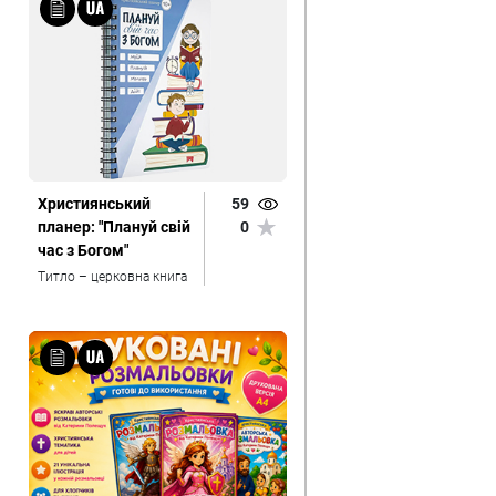
Християнський
59
планер: "Плануй свій
0
час з Богом"
Титло – церковна книга