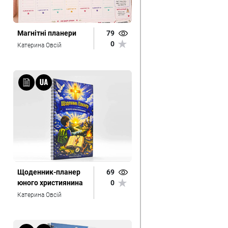
Магнітні планери
79
0
Катерина Овсій
Щоденник-планер
69
юного християнина
0
Катерина Овсій