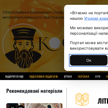
З благословення Блаженнішого Онуфрія,
«Вітаємо на портал
П
митрополита Київського і всієї України
нашою
Угодою кор
Ми можемо використ
персоналізації нал
Портал може містит
використовувати вла
Ок
ВІДКРИТТЯ НШ
ПІДГОТОВКА ПЕДАГОГІВ
УРОКИ
ПОРОБКИ
ІГРИ
В
Рекомендовані матеріали
ЛІТ