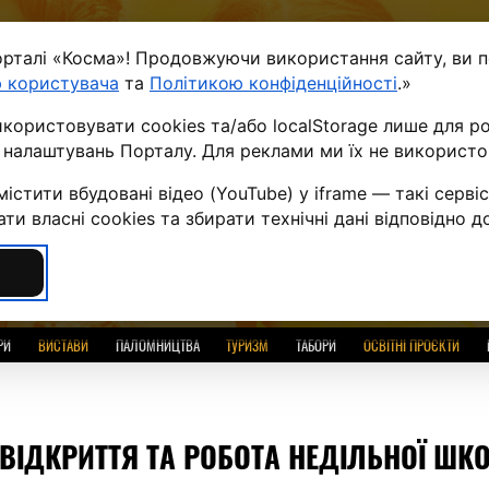
орталі «Косма»! Продовжуючи використання сайту, ви 
ПРО ПРОЄКТ
НОВИНИ
СТАТТІ
ДОПОМОГА
 користувача
та
Політикою конфіденційності
.»
ористовувати cookies та/або localStorage лише для р
UA
RUS
ENG
PL
BLG
SERB
ї налаштувань Порталу. Для реклами ми їх не використ
ПРАВОСЛАВНИЙ О
істити вбудовані відео (YouTube) у iframe — такі серв
и власні cookies та збирати технічні дані відповідно д
Усі розділи
РИ
ВИСТАВИ
ПАЛОМНИЦТВА
ТУРИЗМ
ТАБОРИ
ОСВІТНІ ПРОЄКТИ
ВІДКРИТТЯ ТА РОБОТА НЕДІЛЬНОЇ ШК