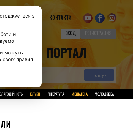
погоджуєтеся з
ПІДПИСКА
КОНТАКТИ
оботи й
ВХОД
РЕГИСТРАЦИЯ
овуємо.
СВІТНІЙ ПОРТАЛ
іси можуть
о своїх правил.
Пошук
БЛАГОДІЙНІСТЬ
КЛУБИ
ЛІТЕРАТУРА
МЕДІАТЕКА
МОЛОДІЖКА
ОЛИ