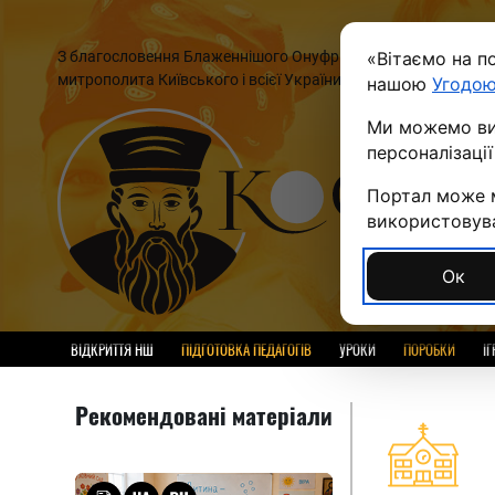
З благословення Блаженнішого Онуфрія,
«Вітаємо на п
митрополита Київського і всієї України
нашою
Угодою
Ми можемо вик
персоналізаці
Портал може м
використовуват
Ок
ВІДКРИТТЯ НШ
ПІДГОТОВКА ПЕДАГОГІВ
УРОКИ
ПОРОБКИ
ІГ
Рекомендовані матеріали