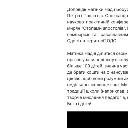
Доповідь матінки Надії Бобур
Петра і Павла в с. Олександр
науково-практичній конференц
мирян "Стопами апостолів".
семінарією та Православним 
Одесі на території ОДС.
Матінка Надія ділиться своїм
організували недільну школу
більше 100 дітей, значна час
де брати кошти на фінансува
цікаво, щоб вони розуміли а
недільної школи ще і ще. Ма
традиції школи (наприклад, 
творче мислення педагогів, 
Бога і дітей.