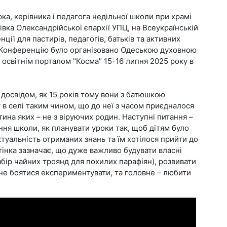
ка, керівника і педагога недільної школи при храмі
івка Олександрійської єпархії УПЦ, на Всеукраїнській
ії для пастирів, педагогів, батьків та активних
 Конференцію було організовано Одеською духовною
освітнім порталом "Косма" 15-16 липня 2025 року в
 досвідом, як 15 років тому вони з батюшкою
 в селі таким чином, що до неї з часом приєдналося
тина яких – не з віруючих родин. Наступні питання –
ння школи, як планувати уроки так, щоб дітям було
ктуальність отриманих знань та їм хотілося прийти до
тінка зазначає, що дуже важливо будувати власні
збір чайних троянд для похилих парафіян), розвивати
не боятися експериментувати, та головне – любити