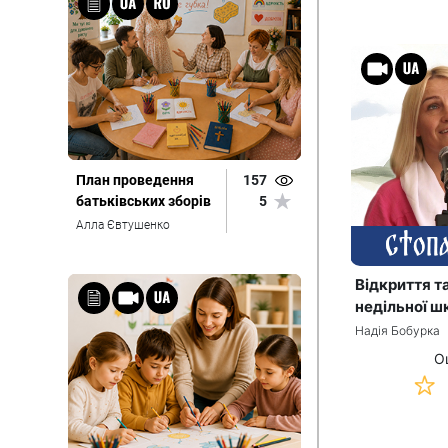
План проведення
157
батьківських зборів
5
Алла Євтушенко
Відкриття т
недільної шк
Надія Бобурка
О