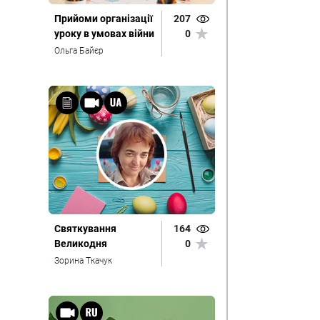
Прийоми організації
207
уроку в умовах війни
0
Ольга Байєр
Святкування
164
Великодня
0
Зорина Ткачук