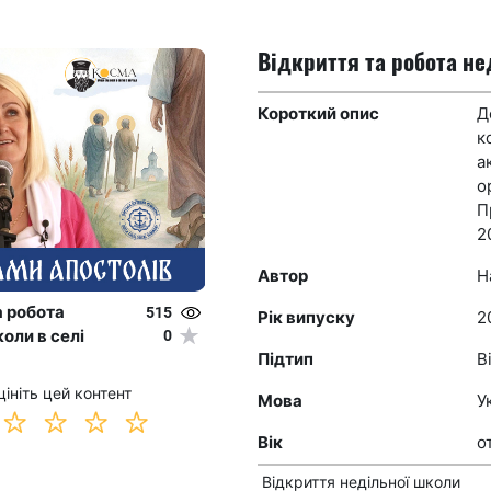
Відкриття та робота не
Короткий опис
Д
к
а
о
П
2
Автор
Н
а робота
515
Рік випуску
2
0
оли в селі
Підтип
В
цініть цей контент
Мова
У
Вік
о
Відкриття недільної школи