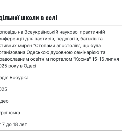
дільної школи в селі
оповідь на Всеукраїнській науково-практичній
онференції для пастирів, педагогів, батьків та
ктивних мирян "Стопами апостолів", що була
рганізована Одеською духовною семінарією та
равославним освітнім порталом "Косма" 15-16 липня
025 року в Одесі
адія Бобурка
025
ідео
країнська
т 7 до 18 лет