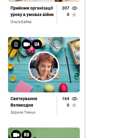
Прийоми організації
207
уроку в умовах війни
0
Ольга Байєр
Святкування
164
Великодня
0
Зорина Ткачук