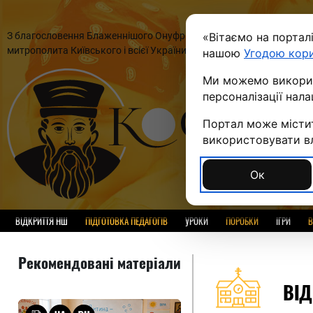
З благословення Блаженнішого Онуфрія,
«Вітаємо на портал
П
митрополита Київського і всієї України
нашою
Угодою кор
Ми можемо використ
персоналізації нал
Портал може містит
використовувати вла
Ок
ВІДКРИТТЯ НШ
ПІДГОТОВКА ПЕДАГОГІВ
УРОКИ
ПОРОБКИ
ІГРИ
В
Рекомендовані матеріали
ВІД