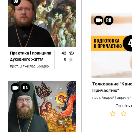
Практика і принципи
42
духовного життя
0
прот. В'ячеслав Бондар
Толкование "Кано
Причастию"
прот. Андрей Гаврилен
Оцініть