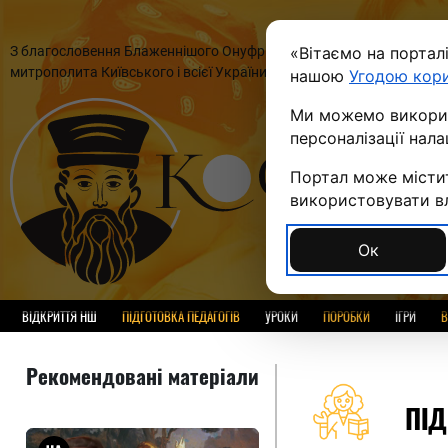
З благословення Блаженнішого Онуфрія,
«Вітаємо на портал
П
митрополита Київського і всієї України
нашою
Угодою кор
Ми можемо використ
персоналізації нал
Портал може містит
використовувати вла
Ок
ВІДКРИТТЯ НШ
ПІДГОТОВКА ПЕДАГОГІВ
УРОКИ
ПОРОБКИ
ІГРИ
В
Рекомендовані матеріали
ПІД