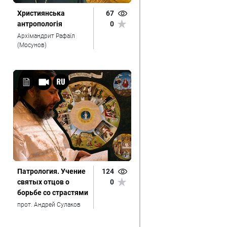
Християнська
67
антропологія
0
Архімандрит Рафаїл
(Мосунов)
Патрология. Учение
124
святых отцов о
0
борьбе со страстями
прот. Андрей Сулаков